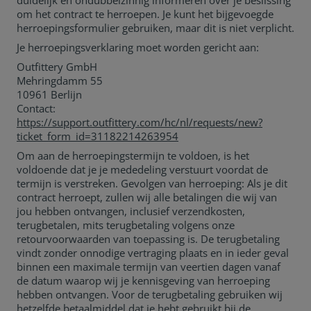
duidelijk en ondubbelzinnig informeren over je beslissing
om het contract te herroepen. Je kunt het bijgevoegde
herroepingsformulier gebruiken, maar dit is niet verplicht.
Je herroepingsverklaring moet worden gericht aan:
Outfittery GmbH
Mehringdamm 55
10961 Berlijn
Contact:
https://support.outfittery.com/hc/nl/requests/new?
ticket_form_id=31182214263954
Om aan de herroepingstermijn te voldoen, is het
voldoende dat je je mededeling verstuurt voordat de
termijn is verstreken. Gevolgen van herroeping: Als je dit
contract herroept, zullen wij alle betalingen die wij van
jou hebben ontvangen, inclusief verzendkosten,
terugbetalen, mits terugbetaling volgens onze
retourvoorwaarden van toepassing is. De terugbetaling
vindt zonder onnodige vertraging plaats en in ieder geval
binnen een maximale termijn van veertien dagen vanaf
de datum waarop wij je kennisgeving van herroeping
hebben ontvangen. Voor de terugbetaling gebruiken wij
hetzelfde betaalmiddel dat je hebt gebruikt bij de