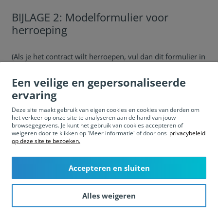
BIJLAGE 2: Modelformulier voor
herroeping
(Als je het contract wilt herroepen, vul dan dit formulier in
en stuur het naar ons per post of e-mail.)
Aan:
Een veilige en gepersonaliseerde
OUTFITTERY GmbH
ervaring
help@outfittery.nl
Mehringdamm 55
Deze site maakt gebruik van eigen cookies en cookies van derden om
het verkeer op onze site te analyseren aan de hand van jouw
10961 Berlijn
browsegegevens. Je kunt het gebruik van cookies accepteren of
Hierbij deel ik mede dat ik de koopovereenkomst
weigeren door te klikken op 'Meer informatie' of door ons
privacybeleid
betreffende de volgende producten herroep:
op deze site te bezoeken.
(gelieve de producten te specificeren)
Bestelling geplaatst op: __________________________
Ontvangen op: __________________________
Accepteren en sluiten
Volledige naam: __________________________
Adres: __________________________
Alles weigeren
Klantnummer: __________________________
Datum: __________________________
Handtekening: __________________________ (*alleen indien